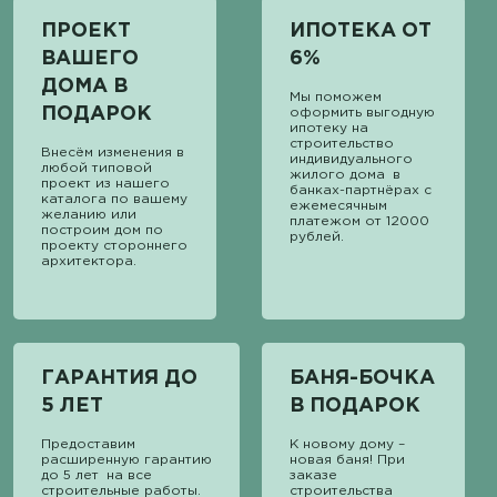
ПРОЕКТ
ИПОТЕКА ОТ
ВАШЕГО
6%
ДОМА В
Мы поможем
ПОДАРОК
оформить выгодную
ипотеку на
строительство
Внесём изменения в
индивидуального
любой типовой
жилого дома в
проект из нашего
банках-партнёрах с
каталога по вашему
ежемесячным
желанию или
платежом от 12000
построим дом по
рублей.
проекту стороннего
архитектора.
ГАРАНТИЯ ДО
БАНЯ-БОЧКА
5 ЛЕТ
В ПОДАРОК
Предоставим
К новому дому –
расширенную гарантию
новая баня! При
до 5 лет на все
заказе
строительные работы.
строительства