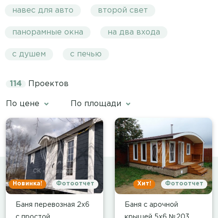
навес для авто
второй свет
панорамные окна
на два входа
с душем
с печью
114
Проектов
По цене
По площади
Новинка!
Фотоотчет
Хит!
Фотоотчет
Баня перевозная 2х6
Баня с арочной
с простой
крышей 5х6 №203