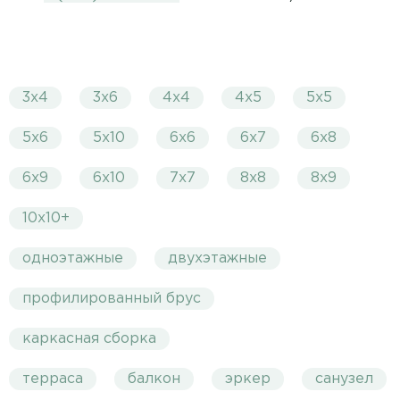
3х4
3х6
4х4
4х5
5х5
5х6
5х10
6х6
6х7
6х8
6х9
6х10
7х7
8х8
8х9
10х10+
одноэтажные
двухэтажные
профилированный брус
каркасная сборка
терраса
балкон
эркер
санузел