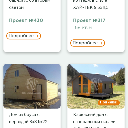
барнхаус со вторым
коттедж в стиле
светом
ХАЙ-ТЕК 9,5х11,5
Проект №430
Проект №317
168 кв.м
Подробнее
Подробнее
Новинка!
Дом из бруса с
Каркасный дом с
верандой 8х8 №22
панорамными окнами