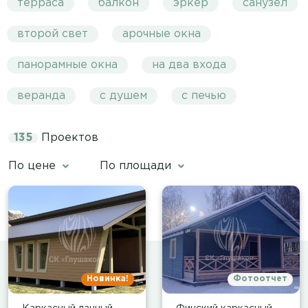
терраса
балкон
эркер
санузел
второй свет
арочные окна
панорамные окна
на два входа
веранда
с душем
с печью
135
Проектов
По цене
По площади
Новинка!
Фотоотчет