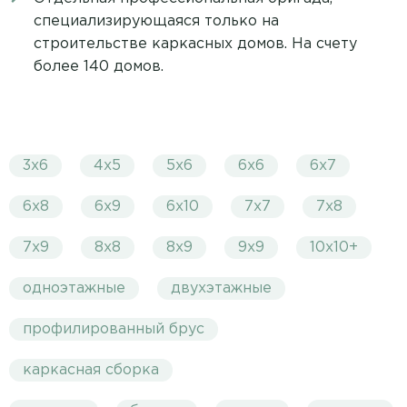
специализирующаяся только на
строительстве каркасных домов. На счету
более 140 домов.
3х6
4х5
5х6
6х6
6х7
6х8
6х9
6х10
7х7
7х8
7х9
8х8
8х9
9х9
10х10+
одноэтажные
двухэтажные
профилированный брус
каркасная сборка