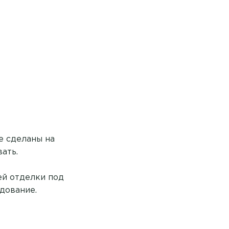
е сделаны на
ать.
ей отделки под
дование.