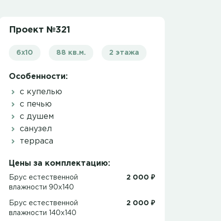
Проект №321
6х10
88 кв.м.
2 этажа
Особенности:
с купелью
с печью
с душем
санузел
терраса
Цены за комплектацию:
Брус естественной
2 000 ₽
влажности 90x140
Брус естественной
2 000 ₽
влажности 140x140