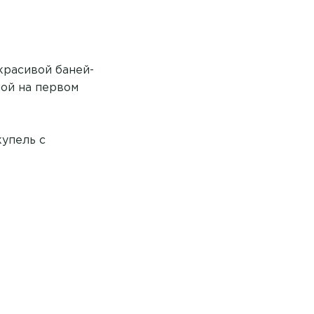
красивой баней-
ной на первом
купель с