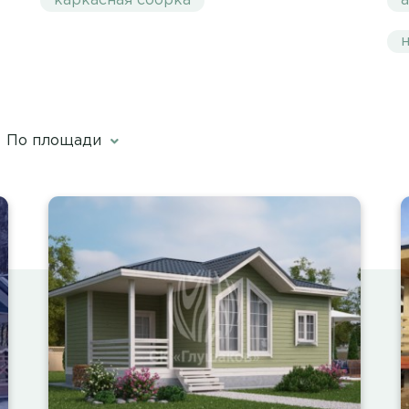
каркасная сборка
н
По площади