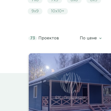
7х8
7х9
8х8
8х9
9х9
10х10+
73
Проектов
По цене