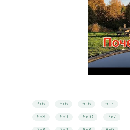
3х6
5х6
6х6
6х7
6х8
6х9
6х10
7х7